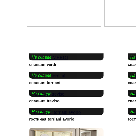
На складе
На
спальня verdi
спал
На складе
На
спальня torriani
спал
На складе
На
спальня treviso
спал
На складе
На
гостиная torriani avorio
гост