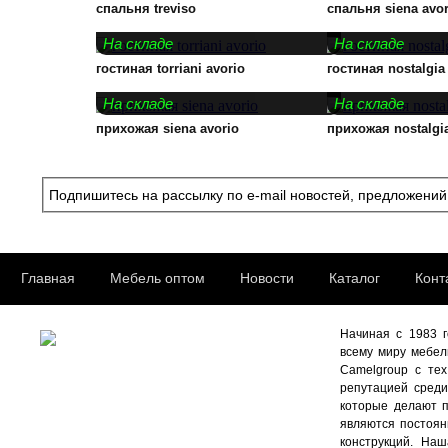
спальня treviso
спальня siena avor
На складе
На складе
гостиная torriani avorio
гостиная nostalgia
На складе
На складе
прихожая siena avorio
прихожая nostalgi
Подпишитесь на рассылку по e-mail новостей, предложений
Главная
Мебель оптом
Новости
Каталог
Конта
Начиная с 1983 г
всему миру мебель
Camelgroup с тех
репутацией среди
которые делают п
являются постоян
конструкций. На