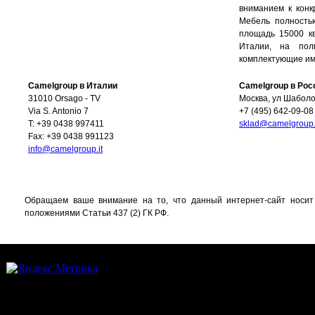
вниманием к конк
Мебель полность
площадь 15000 кв
Италии, на по
комплектующие им
Camelgroup в Италии
Camelgroup в Рос
31010 Orsago - TV
Москва
,
ул Шаболов
Via S. Antonio 7
+7 (495) 642-09-08
T: +39 0438 997411
sklad@camelgroup.
Fax: +39 0438 991123
info@camelgroup.it
Обращаем ваше внимание на то, что данный интернет-сайт носит
положениями Статьи 437 (2) ГК РФ.