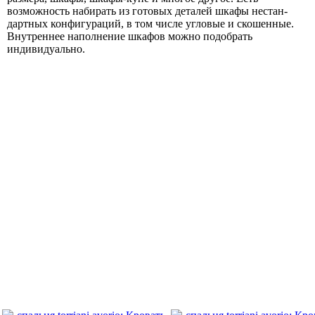
возмож­ность наби­рать из готовых дета­лей шкафы нестан­
дартных конфи­гураций, в том числе угло­вые и скошен­ные.
Внутрен­нее напол­нение шка­фов можно подо­брать
индивиду­ально.