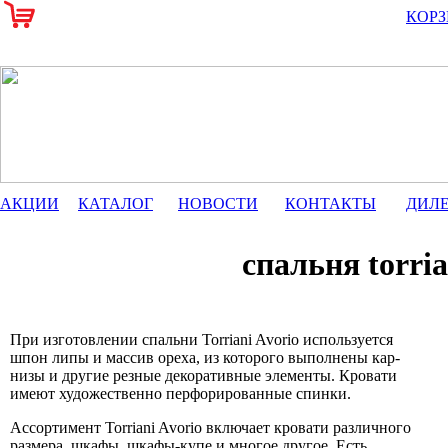
КОР
АКЦИИ
КАТАЛОГ
НОВОСТИ
КОНТАКТЫ
ДИЛ
спальня torr
При изготов­лении спальни Torriani Avorio исполь­зуется
шпон ли­пы и массив ореха, из кото­рого выпол­нены кар­
низы и другие рез­ные декора­тивные эле­менты. Кро­вати
имеют художес­твенно перфори­рованные спинки.
Ассортимент Torriani Avorio включает кро­вати различ­ного
раз­мера, шкафы, шкафы-купе и мно­гое другое. Есть