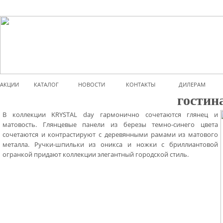
АКЦИИ
КАТАЛОГ
НОВОСТИ
КОНТАКТЫ
ДИЛЕРАМ
гостин
В 
коллекции
KRYSTAL
day
 гармонично 
сочетаются
глянец
и
матовость
.
Глянцевые
панели
 из 
березы
темно
-
синего
 цвета 
сочетаются
и
контрастируют
с
деревянными
рамами
 из 
матового
металла
.
Ручки
-
шпильки
 из 
оникса
и
ножки
 с 
бриллиантовой
огранкой
придают
коллекции
элегантный
городской
стиль
.