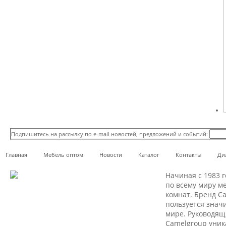
Подпишитесь на рассылку по e-mail новостей, предложений и событий:
Главная
Мебель оптом
Новости
Каталог
Контакты
Дил
Начиная с 1983 
по всему миру ме
комнат. Бренд Ca
пользуется знач
мире. Руководя
Camelgroup уник