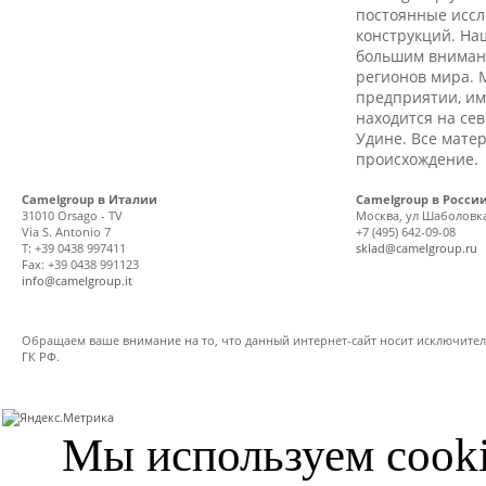
постоянные иссл
конструкций. На
большим внимани
регионов мира. 
предприятии, им
находится на се
Удине. Все мате
происхождение.
Camelgroup в Италии
Camelgroup в Росси
31010 Orsago - TV
Москва
,
ул Шаболовка,
Via S. Antonio 7
+7 (495) 642-09-08
T: +39 0438 997411
sklad@camelgroup.ru
Fax: +39 0438 991123
info@camelgroup.it
Обращаем ваше внимание на то, что данный интернет-сайт носит исключител
ГК РФ.
Мы используем cooki