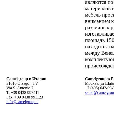
являются по
материалов 
мебель прое
вниманием к
различных р
изготавлива
площадь 150
находится на
между Венец
комплектующ
происхожден
Camelgroup в Италии
Camelgroup в Р
31010 Orsago - TV
Москва
,
ул Шабо
Via S. Antonio 7
+7 (495) 642-09-
T: +39 0438 997411
sklad@camelgrou
Fax: +39 0438 991123
info@camelgroup.it