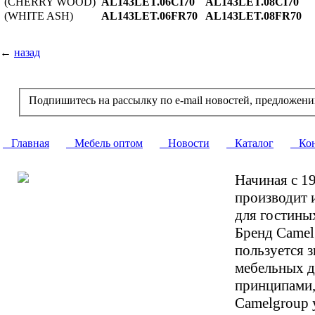
(CHERRY WOOD)
AL143LET.06CI70
AL143LET.08CI70
(WHITE ASH)
AL143LET.06FR70
AL143LET.08FR70
←
назад
Подпишитесь на рассылку по e-mail новостей, предложени
Главная
Мебель оптом
Новости
Каталог
Кон
Начиная с 1
производит 
для гостиных
Бренд Camelg
пользуется 
мебельных д
принципами,
Camelgroup 